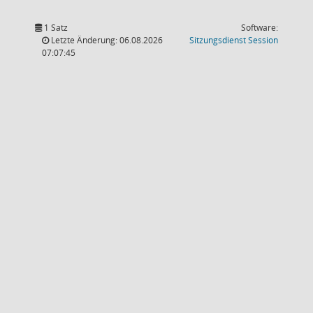
1 Satz
Software:
(Wird in
Letzte Änderung: 06.08.2026
Sitzungsdienst
Session
07:07:45