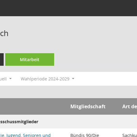
ch
Mitarbeit
uell
Wahlperiode 2024-2029
Mitgliedschaft
Art de
usschussmitglieder
ie, Jugend, Senioren und
Bündis 90/Die
Sachku