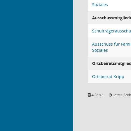
Soziales
Ausschussmitglied
Schulträgeraussch
Ausschuss für Famil
Soziales
Ortsbeiratsmitglie
Ortsbeirat Kripp
4 Sätze
Letzte Ände