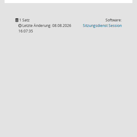
1 Satz
Software:
(Wird in
Letzte Änderung: 08.08.2026
Sitzungsdienst
Session
16:07:35