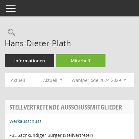
Toggle navigation
Rechercheauswahl
Hans-Dieter Plath
Informationen
Mitarbeit
Aktuell
Aktuell
Wahlperiode 2024-2029
STELLVERTRETENDE AUSSCHUSSMITGLIEDER
Werkausschuss
FBL Sachkundiger Bürger (Stellvertreter)