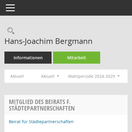
Toggle navigation
Rechercheauswahl
Hans-Joachim Bergmann
Informationen
Mitarbeit
Aktuell
Aktuell
Wahlperiode 2024-2029
MITGLIED DES BEIRATS F.
STÄDTEPARTNERSCHAFTEN
Beirat für Städtepartnerschaften