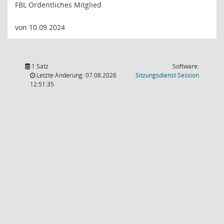
FBL Ordentliches Mitglied
von 10.09.2024
1 Satz
Software:
(Wird in
Letzte Änderung: 07.08.2026
Sitzungsdienst
Session
12:51:35