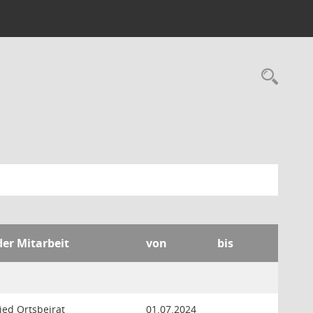
Rec
der Mitarbeit
von
bis
ied Ortsbeirat
01.07.2024