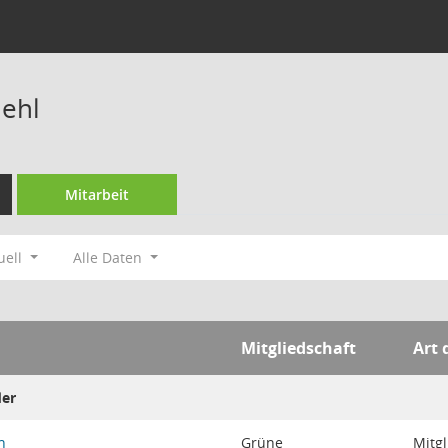
iehl
Mitarbeit
uell
Alle Daten
Mitgliedschaft
Art 
der
n
Grüne
Mitgl