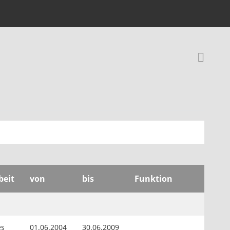
Rec
beit
von
bis
Funktion
es
01.06.2004
30.06.2009