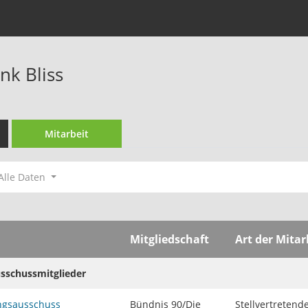
ank Bliss
Mitarbeit
Alle Daten
Mitgliedschaft
Art der Mitar
usschussmitglieder
ngsausschuss
Bündnis 90/Die
Stellvertretend