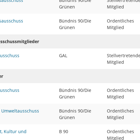
sausschuss
Bündnis 90/Die
Stellvertretend
Grünen
Mitglied
sausschuss
Bündnis 90/Die
Ordentliches
Grünen
Mitglied
usschussmitglieder
ausschuss
GAL
Stellvertretend
Mitglied
er
ausschuss
Bündnis 90/Die
Ordentliches
Grünen
Mitglied
d Umweltausschuss
Bündnis 90/Die
Ordentliches
Grünen
Mitglied
t, Kultur und
B 90
Ordentliches
Mitglied