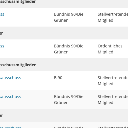
usschussmitglieder
uss
Bündnis 90/Die
Stellvertretend
Grünen
Mitglied
er
uss
Bündnis 90/Die
Ordentliches
Grünen
Mitglied
usschussmitglieder
sausschuss
B 90
Stellvertretend
Mitglied
sausschuss
Bündnis 90/Die
Stellvertretend
Grünen
Mitglied
er