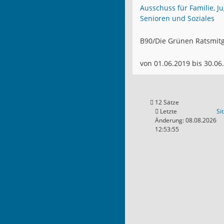
Ausschuss für Familie, J
Senioren und Soziales
B90/Die Grünen Ratsmitg
von 01.06.2019 bis 30.06
12 Sätze
Letzte
Si
Änderung: 08.08.2026
12:53:55