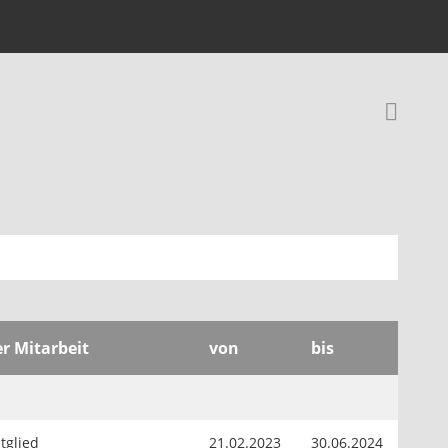
Rec
er Mitarbeit
von
bis
tglied
21.02.2023
30.06.2024