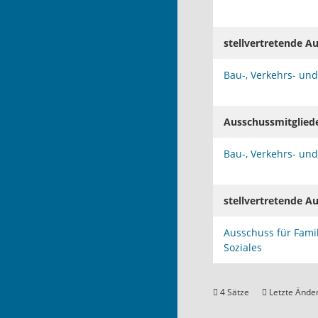
stellvertretende A
Bau-, Verkehrs- un
Ausschussmitglied
Bau-, Verkehrs- un
stellvertretende A
Ausschuss für Famil
Soziales
4 Sätze
Letzte Änder