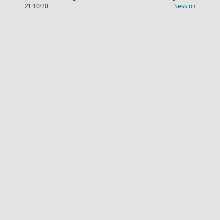
(Wird in
21:10:20
Session