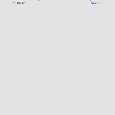
(Wird in
16:06:10
Session