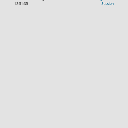
(Wird in
12:51:35
Session