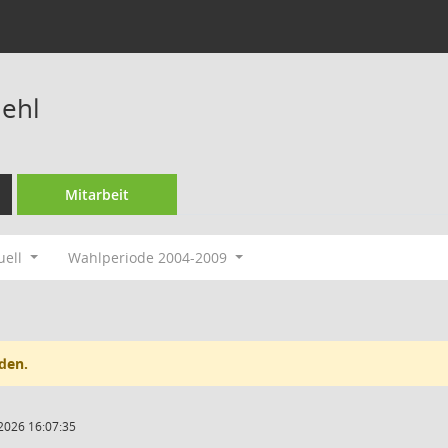
iehl
Mitarbeit
uell
Wahlperiode 2004-2009
den.
2026 16:07:35