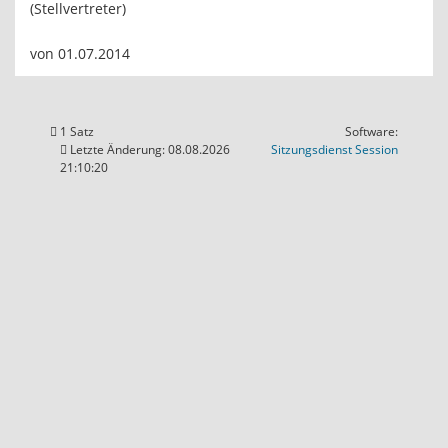
(Stellvertreter)
von 01.07.2014
1 Satz
Software:
(Wird in
Letzte Änderung: 08.08.2026
Sitzungsdienst
Session
21:10:20