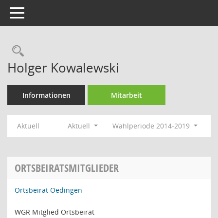
Toggle navigation
Rechercheauswahl
Holger Kowalewski
Informationen
Mitarbeit
Aktuell
Aktuell
Wahlperiode 2014-2019
ORTSBEIRATSMITGLIEDER
Ortsbeirat Oedingen
WGR Mitglied Ortsbeirat