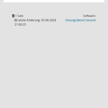
1 Satz
Software:
(Wird in
Letzte Änderung: 05.08.2026
Sitzungsdienst
Session
21:09:25