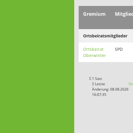
Gremium
Mitglie
Ortsbeiratsmitglieder
Ortsbeirat
SPD
Oberwinter
1 Satz
Letzte
Si
Änderung: 08.08.2026
16:07:35