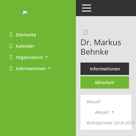
Toggle navigation
Rechercheaus
Startseite
Dr. Markus
Kalender
Behnke
Organisation
Informationen
Informationen
Mitarbeit
Aktuell
Aktuell
Wahlperiode 2014-2019