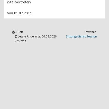
(Stellvertreter)
von 01.07.2014
1 Satz
Software:
(Wird in
Letzte Änderung: 06.08.2026
Sitzungsdienst
Session
07:07:45