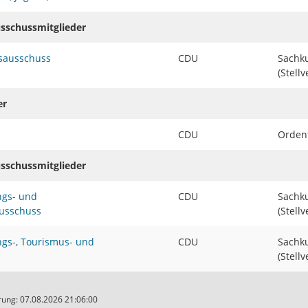
usschussmitglieder
sausschuss
CDU
Sachk
(Stellv
er
CDU
Ordent
usschussmitglieder
ngs- und
CDU
Sachk
ausschuss
(Stellv
ngs-, Tourismus- und
CDU
Sachk
(Stellv
ung: 07.08.2026 21:06:00