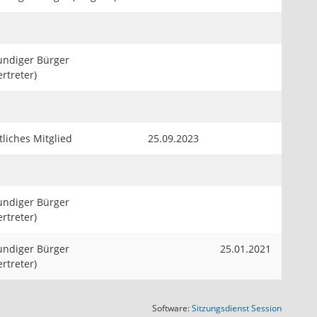
undiger Bürger
ertreter)
liches Mitglied
25.09.2023
undiger Bürger
ertreter)
undiger Bürger
25.01.2021
ertreter)
(Wird in
Software:
Sitzungsdienst
Session