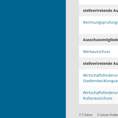
stellvertretende A
Rechnungsprüfung
Ausschussmitglied
Werkausschuss
stellvertretende A
Wirtschaftsförderu
Stadtentwicklungs
Wirtschaftsförderu
Kulturausschuss
5 Sätze
Letzte Änder