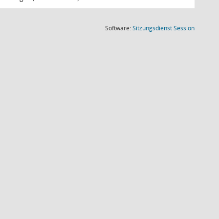
(Wird in
Software:
Sitzungsdienst
Session