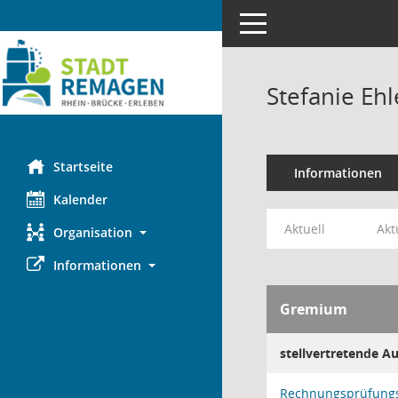
Toggle navigation
Stefanie Ehl
Startseite
Informationen
Kalender
Aktuell
Akt
Organisation
Informationen
Gremium
stellvertretende A
Rechnungsprüfung