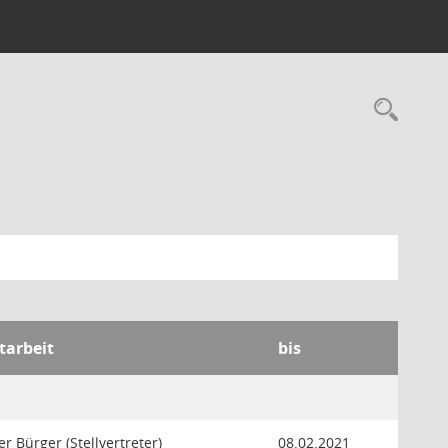
Rec
tarbeit
bis
r Bürger (Stellvertreter)
08.02.2021