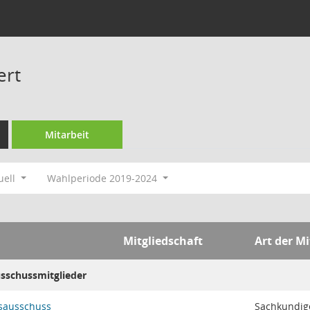
ert
Mitarbeit
uell
Wahlperiode 2019-2024
Mitgliedschaft
Art der Mi
usschussmitglieder
sausschuss
Sachkundige