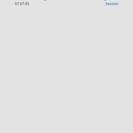
(Wird in
07:07:45
Session