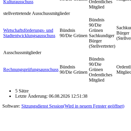
Kulturausschuss
Ordentliches
Mitglied
stellvertretende Ausschussmitglieder
Bündnis
90/Die
Sachku
Wirtschaftsförderungs- und
Bündnis
Grünen
Bürger
Stadtentwicklungsausschuss
90/Die Grünen
Sachkundiger
(Stellve
Bürger
(Stellvertreter)
Ausschussmitglieder
Bündnis
90/Die
Bündnis
Ordentl
Rechnungsprüfungsausschuss
Grünen
90/Die Grünen
Mitglie
Ordentliches
Mitglied
5 Sätze
Letzte Änderung: 06.08.2026 12:51:38
Software:
Sitzungsdienst
Session
(Wird in neuem Fenster geöffnet)