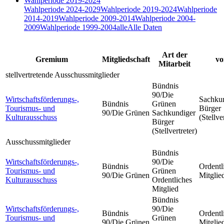
Wahlperiode 2019-2024
Wahlperiode 2024-2029
Wahlperiode 2019-2024
Wahlperiode
2014-2019
Wahlperiode 2009-2014
Wahlperiode 2004-
2009
Wahlperiode 1999-2004
alle
Alle Daten
Art der
Gremium
Mitgliedschaft
vo
Mitarbeit
stellvertretende Ausschussmitglieder
Bündnis
90/Die
Wirtschaftsförderungs-,
Sachku
Bündnis
Grünen
Tourismus- und
Bürger
90/Die Grünen
Sachkundiger
Kulturausschuss
(Stellve
Bürger
(Stellvertreter)
Ausschussmitglieder
Bündnis
Wirtschaftsförderungs-,
90/Die
Bündnis
Ordentl
Tourismus- und
Grünen
90/Die Grünen
Mitglie
Kulturausschuss
Ordentliches
Mitglied
Bündnis
Wirtschaftsförderungs-,
90/Die
Bündnis
Ordentl
Tourismus- und
Grünen
90/Die Grünen
Mitglie