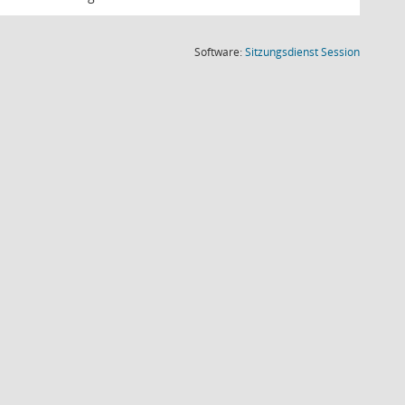
(Wird in
Software:
Sitzungsdienst
Session