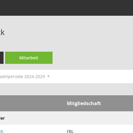
ck
Mitarbeit
ahlperiode 2024-2029
Mitgliedschaft
der
ch
FBL