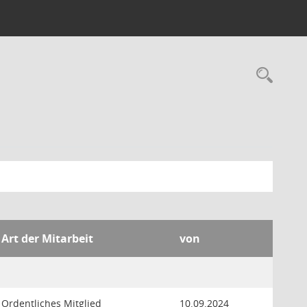
Rec
Art der Mitarbeit
von
Ordentliches Mitglied
10.09.2024