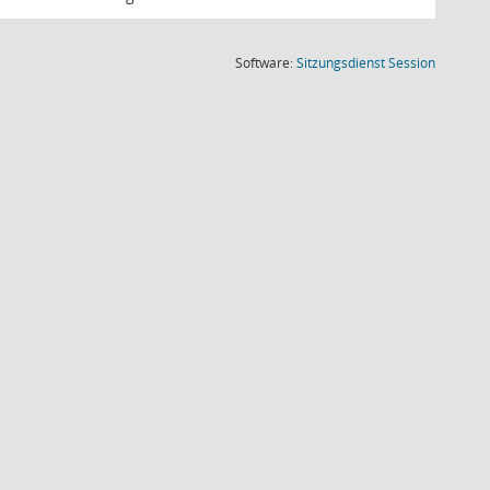
(Wird in
Software:
Sitzungsdienst
Session