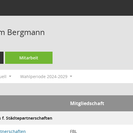
im Bergmann
Mitarbeit
uell
Wahlperiode 2024-2029
Mitgliedschaft
s f. Städtepartnerschaften
rtnerschaften
FBL