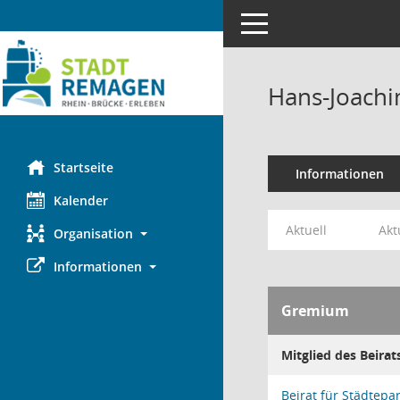
Toggle navigation
Hans-Joach
Startseite
Informationen
Kalender
Aktuell
Akt
Organisation
Informationen
Gremium
Mitglied des Beirat
Beirat für Städtepa