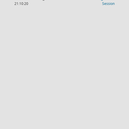
(Wird in
21:10:20
Session