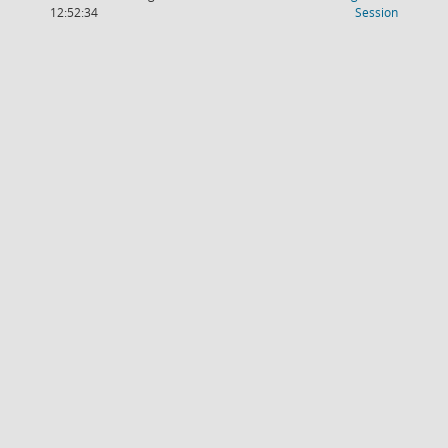
(Wird in
12:52:34
Session