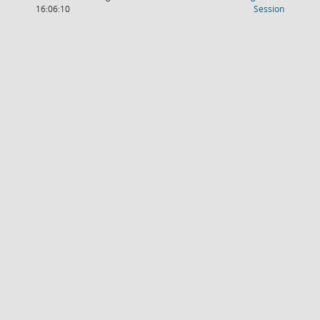
(Wird in
16:06:10
Session