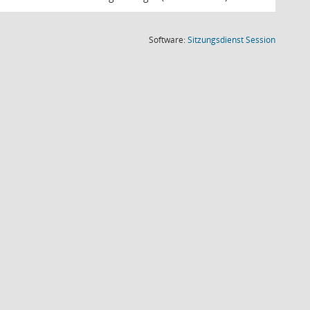
(Wird in
Software:
Sitzungsdienst
Session