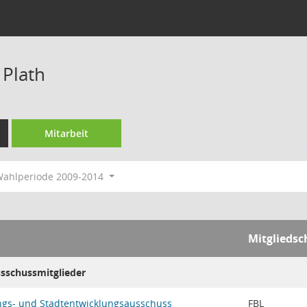
 Plath
Mitarbeit
ahlperiode 2009-2014
Mitgliedsc
usschussmitglieder
ngs- und Stadtentwicklungsausschuss
FBL