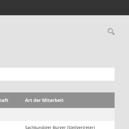
Rec
haft
Art der Mitarbeit
Sachkundiger Bürger (Stellvertreter)