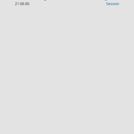
(Wird in
21:06:00
Session