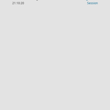
(Wird in
21:10:20
Session