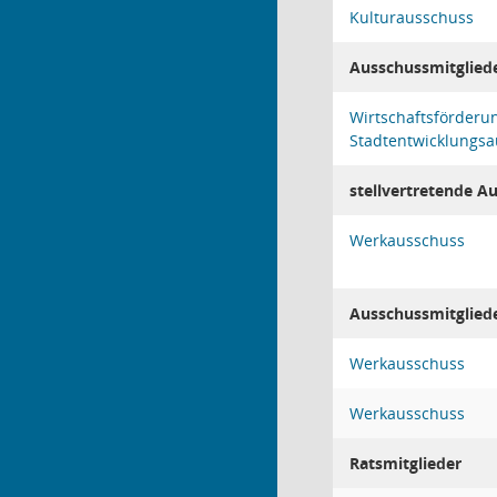
Kulturausschuss
Ausschussmitglied
Wirtschaftsförderu
Stadtentwicklungs
stellvertretende A
Werkausschuss
Ausschussmitglied
Werkausschuss
Werkausschuss
Ratsmitglieder