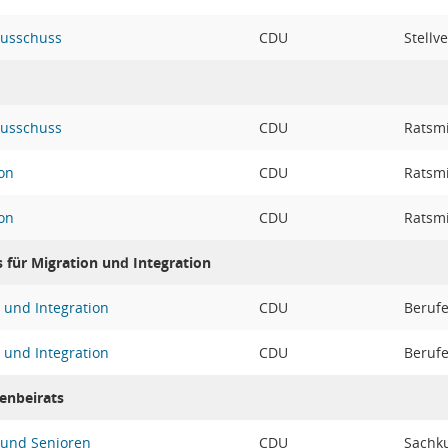
ausschuss
CDU
Stellv
ausschuss
CDU
Ratsmi
on
CDU
Ratsmi
on
CDU
Ratsmi
s für Migration und Integration
n und Integration
CDU
Berufe
n und Integration
CDU
Berufe
renbeirats
n und Senioren
CDU
Sachku