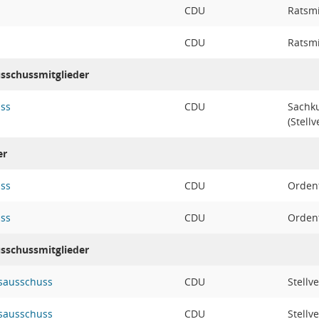
CDU
Ratsmi
CDU
Ratsmi
usschussmitglieder
uss
CDU
Sachk
(Stellv
er
uss
CDU
Ordent
uss
CDU
Ordent
usschussmitglieder
sausschuss
CDU
Stellv
sausschuss
CDU
Stellv