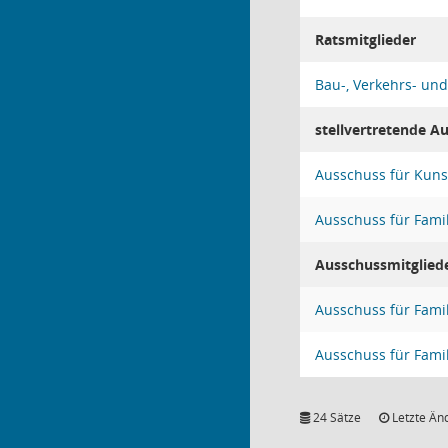
Ratsmitglieder
Bau-, Verkehrs- un
stellvertretende A
Ausschuss für Kuns
Ausschuss für Famil
Ausschussmitglied
Ausschuss für Famil
Ausschuss für Famil
24 Sätze
Letzte Än