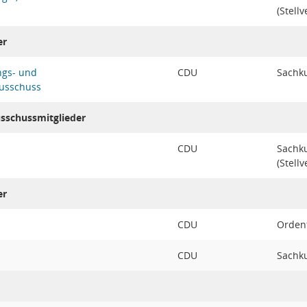
(Stellv
er
ngs- und
CDU
Sachku
ausschuss
usschussmitglieder
CDU
Sachk
(Stellv
er
CDU
Ordent
CDU
Sachku