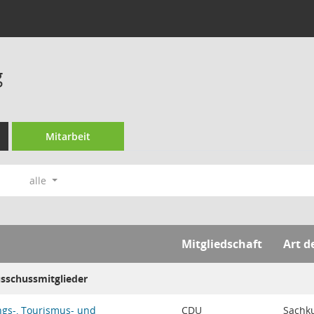
g
Mitarbeit
alle
Mitgliedschaft
Art d
usschussmitglieder
ngs-, Tourismus- und
CDU
Sachk