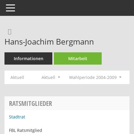
Toggle navigation
Rechercheauswahl
Hans-Joachim Bergmann
Informationen
Mitarbeit
Aktuell
Aktuell
Wahlperiode 2004-2009
RATSMITGLIEDER
Stadtrat
FBL Ratsmitglied