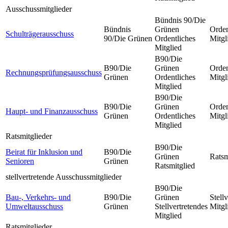
Ausschussmitglieder
Bündnis 90/Die
Bündnis
Grünen
Orden
Schulträgerausschuss
90/Die Grünen
Ordentliches
Mitgl
Mitglied
B90/Die
B90/Die
Grünen
Orden
Rechnungsprüfungsausschuss
Grünen
Ordentliches
Mitgl
Mitglied
B90/Die
B90/Die
Grünen
Orden
Haupt- und Finanzausschuss
Grünen
Ordentliches
Mitgl
Mitglied
Ratsmitglieder
B90/Die
Beirat für Inklusion und
B90/Die
Grünen
Ratsm
Senioren
Grünen
Ratsmitglied
stellvertretende Ausschussmitglieder
B90/Die
Bau-, Verkehrs- und
B90/Die
Grünen
Stell
Umweltausschuss
Grünen
Stellvertretendes
Mitgl
Mitglied
Ratsmitglieder