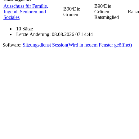
Ausschuss für Familie,
B90/Die
B90/Die
Jugend, Senioren und
Grünen
Ratsm
Grünen
Soziales
Ratsmitglied
10 Sätze
Letzte Änderung: 08.08.2026 07:14:44
Software:
Sitzungsdienst
Session
(Wird in neuem Fenster geöffnet)