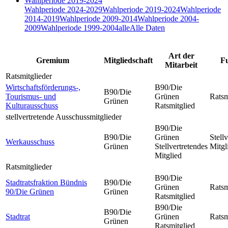
Wahlperiode 2019-2024
Wahlperiode 2024-2029
Wahlperiode 2019-2024
Wahlperiode
2014-2019
Wahlperiode 2009-2014
Wahlperiode 2004-
2009
Wahlperiode 1999-2004
alle
Alle Daten
Art der
Gremium
Mitgliedschaft
F
Mitarbeit
Ratsmitglieder
Wirtschaftsförderungs-,
B90/Die
B90/Die
Tourismus- und
Grünen
Ratsm
Grünen
Kulturausschuss
Ratsmitglied
stellvertretende Ausschussmitglieder
B90/Die
B90/Die
Grünen
Stell
Werkausschuss
Grünen
Stellvertretendes
Mitgl
Mitglied
Ratsmitglieder
B90/Die
Stadtratsfraktion Bündnis
B90/Die
Grünen
Ratsm
90/Die Grünen
Grünen
Ratsmitglied
B90/Die
B90/Die
Stadtrat
Grünen
Ratsm
Grünen
Ratsmitglied