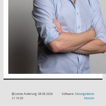
Letzte Änderung: 08.08.2026
Software:
Sitzungsdienst
(Wird in
21:10:20
Session