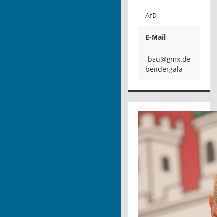
AfD
E-Mail
uab-
ala