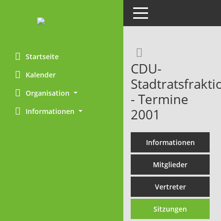
Toggle navigation
Rechercheaus
Startseite
CDU-
Kalender
Stadtratsfrakti
Organisation
- Termine
2001
Informationen
Informationen
Mitglieder
Vertreter
Sitzungen