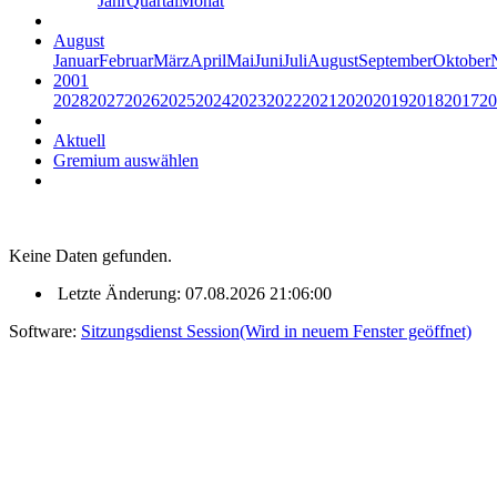
Jahr
Quartal
Monat
August
Januar
Februar
März
April
Mai
Juni
Juli
August
September
Oktober
2001
2028
2027
2026
2025
2024
2023
2022
2021
2020
2019
2018
2017
20
Aktuell
Gremium auswählen
Keine Daten gefunden.
Letzte Änderung: 07.08.2026 21:06:00
Software:
Sitzungsdienst
Session
(Wird in neuem Fenster geöffnet)