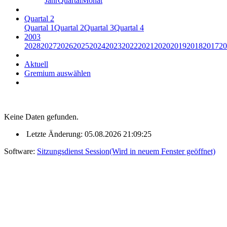
Jahr
Quartal
Monat
Quartal 2
Quartal 1
Quartal 2
Quartal 3
Quartal 4
2003
2028
2027
2026
2025
2024
2023
2022
2021
2020
2019
2018
2017
20
Aktuell
Gremium auswählen
Keine Daten gefunden.
Letzte Änderung: 05.08.2026 21:09:25
Software:
Sitzungsdienst
Session
(Wird in neuem Fenster geöffnet)