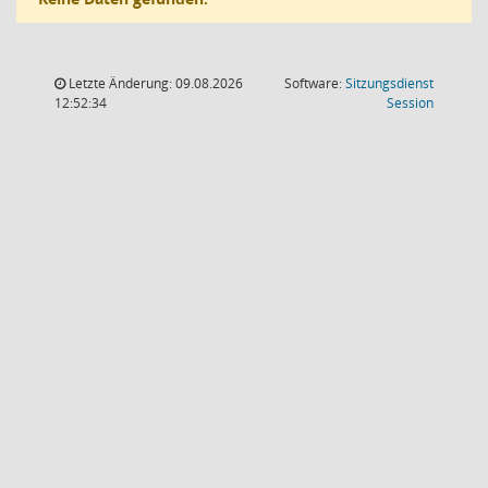
Letzte Änderung: 09.08.2026
Software:
Sitzungsdienst
(Wird in
12:52:34
Session