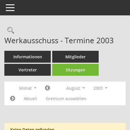
Toggle navigation
Rechercheauswahl
Werkausschuss - Termine 2003
Informationen
Mitglieder
Vertreter
Sitzungen
Monat
August
2003
Aktuell
Gremium auswählen
Keine Daten gefunden.