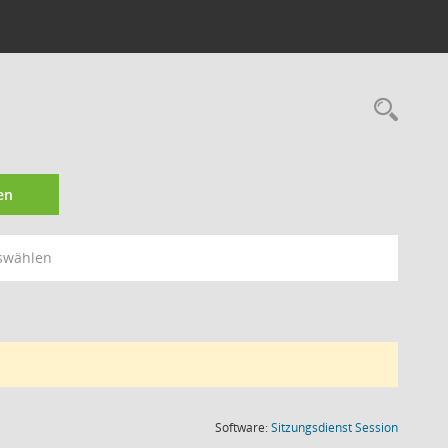
Rec
en
swählen
(Wird in
Software:
Sitzungsdienst
Session