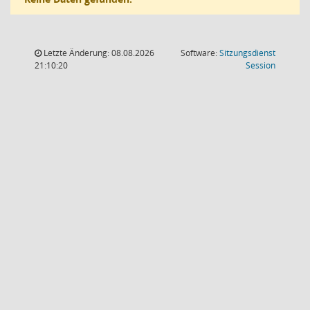
Letzte Änderung: 08.08.2026
Software:
Sitzungsdienst
(Wird in
21:10:20
Session