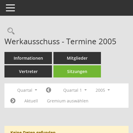
Toggle navigation
Rechercheauswahl
Werkausschuss - Termine 2005
Informationen
Mitglieder
Vertreter
Sitzungen
Quartal
Quartal 1
2005
Aktuell
Gremium auswählen
Keine Daten gefunden.