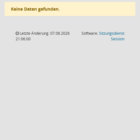
Keine Daten gefunden.
Letzte Änderung: 07.08.2026
Software:
Sitzungsdienst
(Wird in
21:06:00
Session