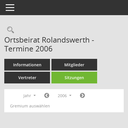
Toggle navigation
Rechercheauswahl
Ortsbeirat Rolandswerth -
Termine 2006
Informationen
Mitglieder
Vertreter
Sitzungen
Jahr
2006
Gremium auswählen