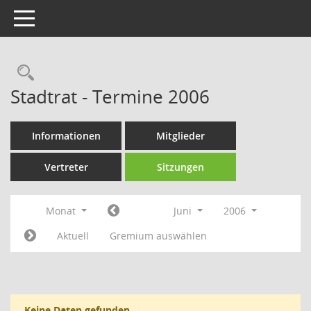
Toggle navigation
Rechercheauswahl
Stadtrat - Termine 2006
Informationen
Mitglieder
Vertreter
Sitzungen
Monat
Juni
2006
Aktuell
Gremium auswählen
Keine Daten gefunden.