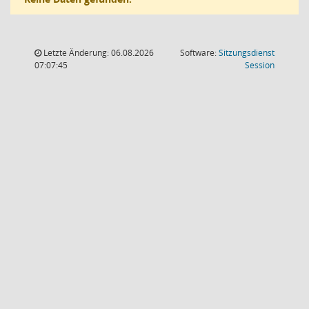
Letzte Änderung: 06.08.2026
Software:
Sitzungsdienst
(Wird in
07:07:45
Session