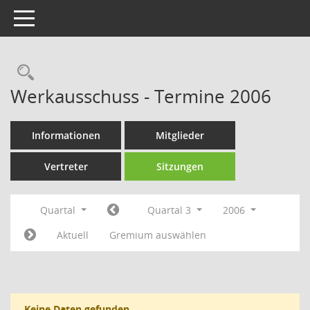
Toggle navigation
Rechercheauswahl
Werkausschuss - Termine 2006
Informationen
Mitglieder
Vertreter
Sitzungen
Quartal
Quartal 3
2006
Aktuell
Gremium auswählen
Keine Daten gefunden.