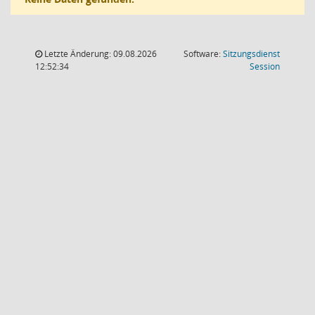
Letzte Änderung: 09.08.2026
Software:
Sitzungsdienst
(Wird in
12:52:34
Session