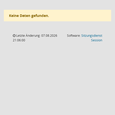
Keine Daten gefunden.
Letzte Änderung: 07.08.2026
Software:
Sitzungsdienst
(Wird in
21:06:00
Session