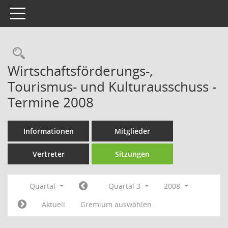
Toggle navigation
Rechercheauswahl
Wirtschaftsförderungs-,
Tourismus- und Kulturausschuss -
Termine 2008
Informationen
Mitglieder
Vertreter
Sitzungen
Quartal
Quartal 3
2008
Aktuell
Gremium auswählen