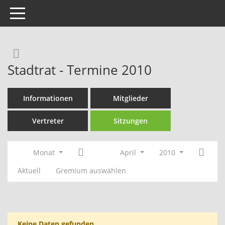
Toggle navigation
Rechercheauswahl
Stadtrat - Termine 2010
Informationen
Mitglieder
Vertreter
Sitzungen
Monat
April
2010
Aktuell
Gremium auswählen
Keine Daten gefunden.