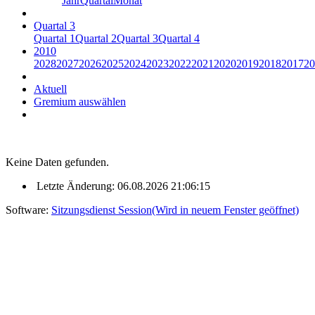
Jahr
Quartal
Monat
Quartal 3
Quartal 1
Quartal 2
Quartal 3
Quartal 4
2010
2028
2027
2026
2025
2024
2023
2022
2021
2020
2019
2018
2017
20
Aktuell
Gremium auswählen
Keine Daten gefunden.
Letzte Änderung: 06.08.2026 21:06:15
Software:
Sitzungsdienst
Session
(Wird in neuem Fenster geöffnet)