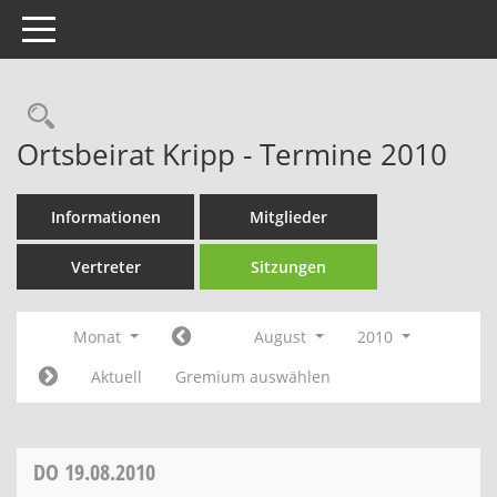
Toggle navigation
Rechercheauswahl
Ortsbeirat Kripp - Termine 2010
Informationen
Mitglieder
Vertreter
Sitzungen
Monat
August
2010
Aktuell
Gremium auswählen
DO
19.08.2010