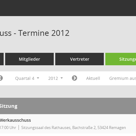
uss - Termine 2012
Mitglieder
Vertreter
Sitzung
Quartal 4
2012
Aktuell
Gremium au
Sitzung
Werkausschuss
17:00 Uhr
Sitzungssaal des Rathauses, Bachstraße 2, 53424 Remagen