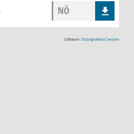
NÖ
n
(Wird in
Software:
Sitzungsdienst
Session