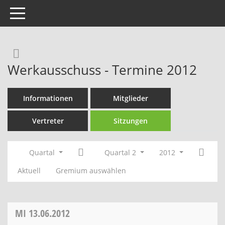
Toggle navigation
Rechercheauswahl
Werkausschuss - Termine 2012
Informationen
Mitglieder
Vertreter
Sitzungen
Quartal
Quartal 2
2012
Aktuell
Gremium auswählen
MI
13.06.2012