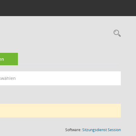
Rec
en
swählen
(Wird in
Software:
Sitzungsdienst
Session