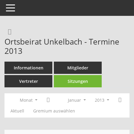
Toggle navigation
Rechercheauswahl
Ortsbeirat Unkelbach - Termine
2013
Informationen
Mitglieder
Vertreter
Sitzungen
Monat
Januar
2013
Aktuell
Gremium auswählen